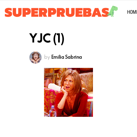
HOM
YJC (1)
by
Emilia Sabrina