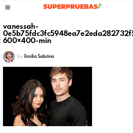
Menu
vanessah-
0e5b75fdc3fc5948ea7e2eda282732f
600×400-min
by
Emilia Sabrina