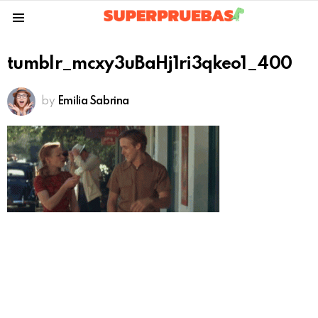
Menu
tumblr_mcxy3uBaHj1ri3qkeo1_400
by
Emilia Sabrina