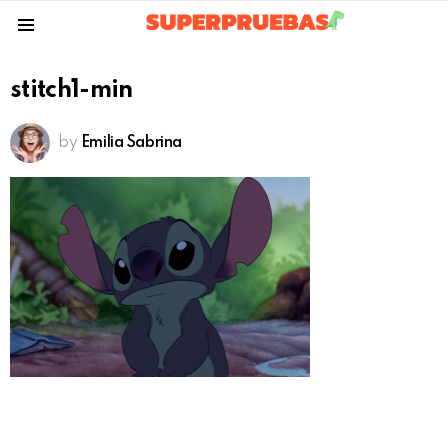
Menu
stitch1-min
by
Emilia Sabrina