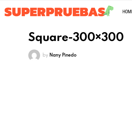
HOM
Square-300×300
by
Nany Pinedo