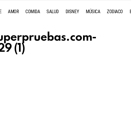
E
AMOR
COMIDA
SALUD
DISNEY
MÚSICA
ZODIACO
uperpruebas.com-
9 (1)