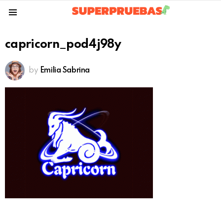
Menu
capricorn_pod4j98y
by
Emilia Sabrina