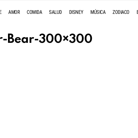
E
AMOR
COMIDA
SALUD
DISNEY
MÚSICA
ZODIACO
r-Bear-300×300