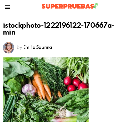
Menu
istockphoto-1222196122-170667a-
min
by
Emilia Sabrina