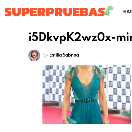
HOM
i5DkvpK2wz0x-mi
by
Emilia Sabrina