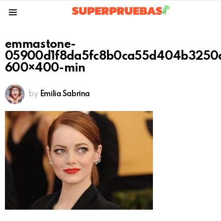
Menu
emmastone-
05900d1f8da5fc8b0ca55d404b3250
600×400-min
by
Emilia Sabrina