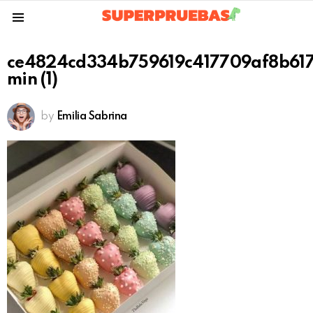
Menu
ce4824cd334b759619c417709af8b617
min (1)
by
Emilia Sabrina