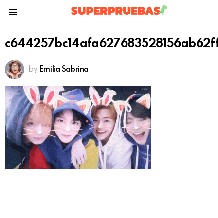
Menu
c644257bc14afa627683528156ab62f
by
Emilia Sabrina