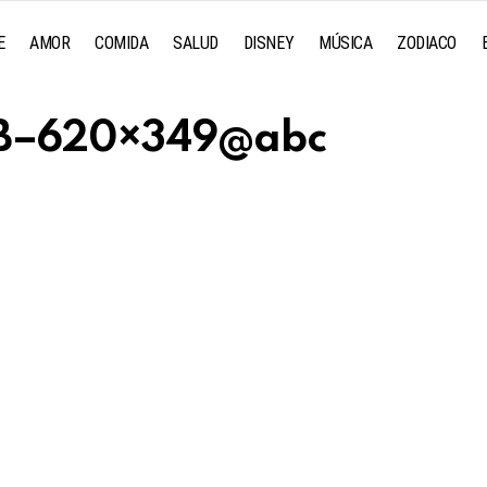
E
AMOR
COMIDA
SALUD
DISNEY
MÚSICA
ZODIACO
aB–620×349@abc