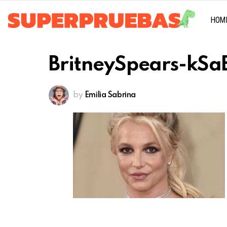
HOM
BritneySpears-kS
by
Emilia Sabrina