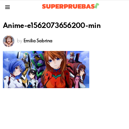
Menu
Anime-e1562073656200-min
by
Emilia Sabrina