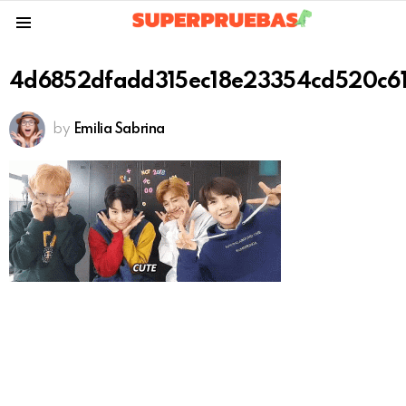
Menu
4d6852dfadd315ec18e23354cd520c6
by
Emilia Sabrina