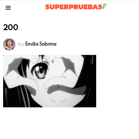
Menu
200
by
Emilia Sabrina