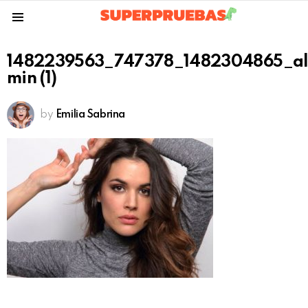
Menu
1482239563_747378_1482304865_a
min (1)
by
Emilia Sabrina