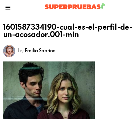
Menu
1601587334190-cual-es-el-perfil-de-
un-acosador.001-min
by
Emilia Sabrina